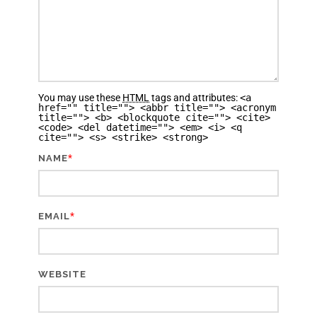
You may use these
HTML
tags and attributes:
<a
href="" title=""> <abbr title=""> <acronym
title=""> <b> <blockquote cite=""> <cite>
<code> <del datetime=""> <em> <i> <q
cite=""> <s> <strike> <strong>
*
NAME
*
EMAIL
WEBSITE